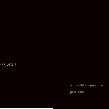
있으신가요 ?
Support@hongseonghyu
getel.com